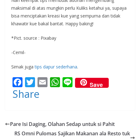
Nah keempat tips membuat adonan mengembang
maksimal di atas mungkin perlu Kuliks ketahui ya, supaya
bisa menciptakan kreasi kue yang sempurna dan tidak
khawatir kue bakal bantat. Happy baking!
*Pict. source : Pixabay
-Cemil-
Simak juga
tips dapur sederhana
.
F
T
E
W
Li
Save
ac
w
m
h
n
Share
e
itt
ai
at
e
b
er
l
s
o
A
Pare Isi Daging, Olahan Sedap untuk si Pahit
o
p
RS Omni Pulomas Sajikan Makanan ala Resto tuk