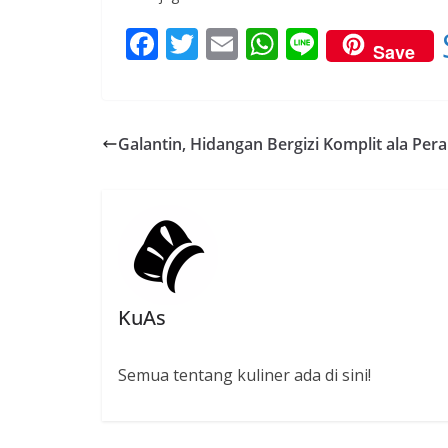
F
T
E
W
Li
Save
ac
w
m
h
n
e
itt
ai
at
e
b
er
l
s
Galantin, Hidangan Bergizi Komplit ala Pera
o
A
o
p
k
p
KuAs
Semua tentang kuliner ada di sini!