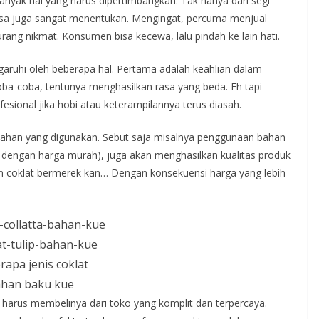
anyak hal yang harus dipertimbangkan. Tak hanya dari segi
rasa juga sangat menentukan. Mengingat, percuma menjual
urang nikmat. Konsumen bisa kecewa, lalu pindah ke lain hati.
aruhi oleh beberapa hal. Pertama adalah keahlian dalam
ba-coba, tentunya menghasilkan rasa yang beda. Eh tapi
esional jika hobi atau keterampilannya terus diasah.
s bahan yang digunakan. Sebut saja misalnya penggunaan bahan
l dengan harga murah), juga akan menghasilkan kualitas produk
 coklat bermerek kan… Dengan konsekuensi harga yang lebih
rapa jenis coklat
han baku kue
 harus membelinya dari toko yang komplit dan terpercaya.