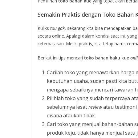
Pemilihan
toko bahan kue
yang tepat akan berdam
Semakin Praktis dengan Toko Bahan 
Kuliks
tau gak
, sekarang kita bisa mendapatkan 
secara online. Apalagi dalam kondisi saat ini, ya
keterbatasan. Meski praktis, kita tetap harus cerma
Berikut ini tips mencari
toko bahan baku kue
onl
Carilah toko yang menawarkan harga mu
kebutuhan usaha, sudah pasti kita but
mengapa sebaiknya mencari tawaran ha
Pilihlah toko yang sudah terpercaya atau
sebelumnya lesat
review
atau testimoni
disana ataukah tidak.
Cari toko yang menjual bahan-bahan se
produk keju, tidak hanya menjual satu 