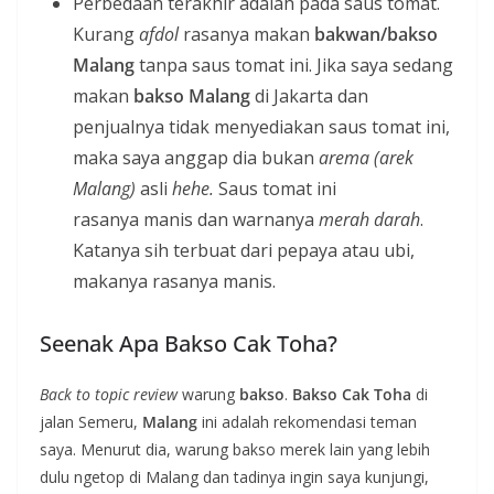
Perbedaan terakhir adalah pada saus tomat.
Kurang
afdol
rasanya makan
bakwan/bakso
Malang
tanpa saus tomat ini. Jika saya sedang
makan
bakso Malang
di Jakarta dan
penjualnya tidak menyediakan saus tomat ini,
maka saya anggap dia bukan
arema (arek
Malang)
asli
hehe.
Saus tomat ini
rasanya manis dan warnanya
merah darah
.
Katanya sih terbuat dari pepaya atau ubi,
makanya rasanya manis.
Seenak Apa Bakso Cak Toha?
Back to topic review
warung
bakso
.
Bakso Cak Toha
di
jalan Semeru,
Malang
ini adalah rekomendasi teman
saya. Menurut dia, warung bakso merek lain yang lebih
dulu ngetop di Malang dan tadinya ingin saya kunjungi,