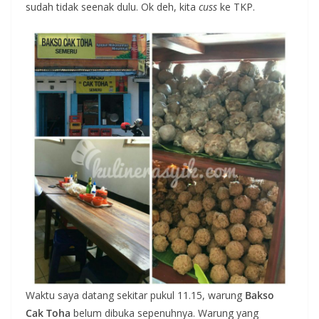
sudah tidak seenak dulu. Ok deh, kita
cuss
ke TKP.
Waktu saya datang sekitar pukul 11.15, warung
Bakso
Cak Toha
belum dibuka sepenuhnya. Warung yang