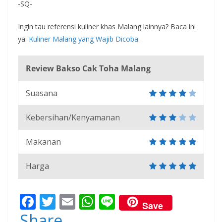
-SQ-
Ingin tau referensi kuliner khas Malang lainnya? Baca ini
ya:
Kuliner Malang yang Wajib Dicoba
.
Review Bakso Cak Toha Malang
Suasana
Kebersihan/Kenyamanan
Makanan
Harga
F
T
E
W
Li
Save
ac
w
m
h
n
Share