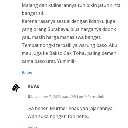
Malang dan kulinerannya tuh bikin jatuh cinta
banget sii..
Karena rasanya sesuai dengan lidahku juga
yang orang Surabaya, plus harganya doonk
yaa.. masih harga mahasiswa banget.
Tempat nongki terbaik ya warung baso. Aku
mau juga ke Bakso Cak Toha.. paling demen
sama baso urat. Yummiii~
Balas
KuAs
November 7, 2023 pada 2:54 pm
Permalink
Iya bener. Murmer enak yah jajanannya.
Wah suka nongki² toh hehe..
Balas