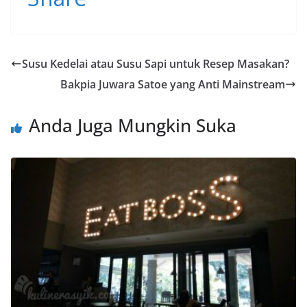
e
itt
ai
at
e
b
er
l
s
o
A
Susu Kedelai atau Susu Sapi untuk Resep Masakan?
o
p
Bakpia Juwara Satoe yang Anti Mainstream
k
p
Anda Juga Mungkin Suka