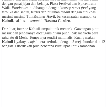
dengan pusat jajan dan belanja, Plaza Festival dan Epicentrum
Walk.
Foodcourt
ini dibangun dengan konsep
street food
yang
terbuka dan santai, terdiri dari puluhan
tenant
dengan ciri khas
masing-masing. Tim
Kuliner Asyik
berkesempatan mampir ke
Kabuli
, salah satu
tenant
di
Rasuna Garden
.
Dari luar, interior
Kabuli
tampak unik menarik. Gawangan pintu
masuk dan jendelanya dicat garis hitam putih, bak mahkota para
raja/ratu di Mesir. Tempatnya sendiri minimalis. Ruang makan
Kabuli
layaknya
cafe
di teras terbuka, dengan 3 meja bundar dan 12
bangku. Disediakan pula beberapa kursi lipat untuk tambahan.