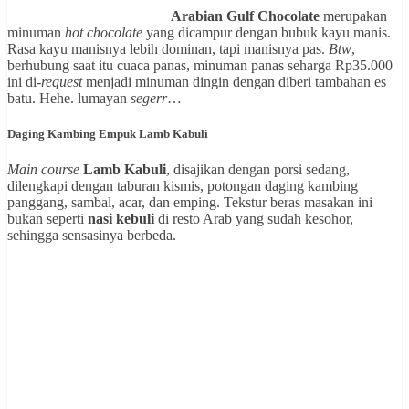
Arabian Gulf Chocolate
merupakan
minuman
hot chocolate
yang dicampur dengan bubuk kayu manis.
Rasa kayu manisnya lebih dominan, tapi manisnya pas.
Btw
,
berhubung saat itu cuaca panas, minuman panas seharga Rp35.000
ini di-
request
menjadi minuman dingin dengan diberi tambahan es
batu. Hehe. lumayan
segerr
…
Daging Kambing Empuk Lamb Kabuli
Main course
Lamb Kabuli
, disajikan dengan porsi sedang,
dilengkapi dengan taburan kismis, potongan daging kambing
panggang, sambal, acar, dan emping. Tekstur beras masakan ini
bukan seperti
nasi kebuli
di resto Arab yang sudah kesohor,
sehingga sensasinya berbeda.