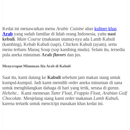
Kedai ini menawarkan menu
Arabic Cuisine
alias
kuliner khas
Arab
yang sudah familiar di lidah orang Indonesia, yaitu
nasi
kebuli
.
Main Course
(makanan utama)-nya ada Lamb Kabuli
(kambing), Kebab Kabuli (sapi), Chicken Kabuli (ayam), serta
menu terbaru Maraq Soup (sop kambing muda). Selain itu, tersedia
pula aneka minuman
Arab
flavors
dan jus.
Menyeruput Minuman Ala Arab di Kabuli
Saat itu, kami datang ke
Kabuli
sebelum jam makan siang untuk
kumpul-kumpul. Jadi kami memilih order aneka minuman di sana
untuk menghilangkan dahaga di hari yang terik, serasa di gurun.
Hehehe..
Kami memesan
Tamr Float, Frappio Float, Arabian Gulf
Chocolate
. Menjelang siang kami order makanan
Lamb Kabuli
,
karena tertarik untuk mencicipi masakan khas kedai ini.