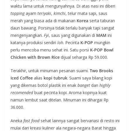
waktu lama untuk mengunyahnya. Di atas nasi ini diberi
topping
ayam
teriyaki
,
kimchi
, telur mata sapi, saus
merah yang biasa ada di makanan
Korea
serta taburan
daun bawang. Porsinya tidak terlalu banyak tapi sangat
mengenyangkan.
Fyi
, saus yang digunakan di
MAM
ini
katanya produksi sendiri
loh
. Pecinta
K-POP
mungkin
perlu mencoba menu sehat ini. Satu porsi
K-POP Bowl
Chicken with Brown Rice
dijual seharga Rp 59.000.
Terakhir, untuk minuman pesanan suami.
Two Brooks
Iced Coffee
alias
kopi tubruk
. Suami saya bilang kopi
yang dikemas botol plastik ini enak
banget
dan
highly
recomended
buat pecinta kopi. Aroma kopinya kuat
namun lembut saat ditelan. Minuman ini dihargai Rp
36.000.
Aneka
fast food
sehat lainnya sangat bervariasi di resto ini
mulai dari kreasi kuliner ala negara-negara Barat hingga