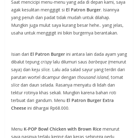
Saat mencicipi menu-menu yang ada di depan kami, saya
agak kesulitan menggigit si
El Patron Burger
. Isiannya
yang penuh dan padat tidak mudah untuk dilahap.
Mungkin juga mulut saya kurang besar hehe.. yang jelas,
usaha untuk menggigit ini bikin burgernya berantakan.
Isian dari
El Patron Burger
ini antara lain dada ayam yang
dibalut tepung
crispy
lalu dilumuri saus
barbeque
(menurut
saya) dan keju
slice.
Lalu ada salad sayur yang terdiri dari
parutan wortel dicampur dengan
thousand island
, tomat
slice
dan daun selada. Rasanya menyatu di lidah dan
tektur rotinya khas sekali. Mungkin karena bahan roti
terbuat dari gandum. Menu
El Patron Burger Extra
Cheese
ini dihargai Rp68.000.
Menu
K-POP Bowl Chicken with Brown Rice
menurut
saya nasinya terlalu kering dan keras sehingga perlu