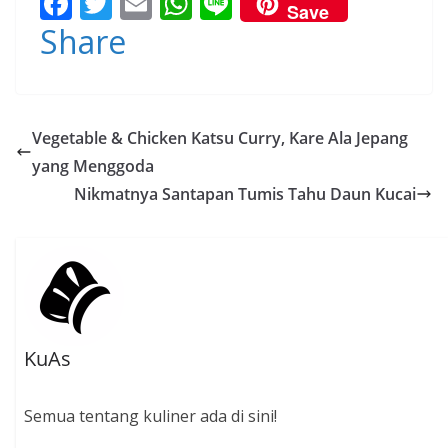
F
T
E
W
Li
Save
ac
w
m
h
n
Share
e
itt
ai
at
e
b
er
l
s
o
A
Vegetable & Chicken Katsu Curry, Kare Ala Jepang
o
p
yang Menggoda
k
p
Nikmatnya Santapan Tumis Tahu Daun Kucai
KuAs
Semua tentang kuliner ada di sini!