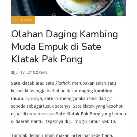
RESTO ASYIK
Olahan Daging Kambing
Muda Empuk di Sate
Klatak Pak Pong
Juli 13, 2018
KuAs
Sate klatak
atau sate
klathak
,
merupakan salah satu
kuliner khas
Jogja
berbahan dasar
daging kambing
muda
. Uniknya,
sate
ini menggunakan besi dari gir
sepeda sebagai tusuk satenya. Sate klatak yang kesohor
dijual di rumah makan
Sate Klatak Pak Pong
yang berada
di daerah Bantul, tepatnya di Jl. Imogiri Timur KM. 10.
Tampak depan rumah makan ini terlihat sederhana,