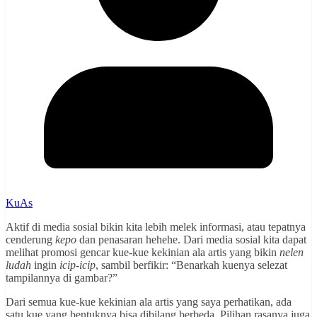
KuAs
Aktif di media sosial bikin kita lebih melek informasi, atau tepatnya
cenderung
kepo
dan penasaran hehehe. Dari media sosial kita dapat
melihat promosi gencar kue-kue kekinian ala artis yang bikin
nelen
ludah
ingin
icip-icip
, sambil berfikir: “Benarkah kuenya selezat
tampilannya di gambar?”
Dari semua kue-kue kekinian ala artis yang saya perhatikan, ada
satu kue yang bentuknya bisa dibilang berbeda. Pilihan rasanya juga