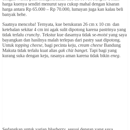
harga kuenya sendiri menurut saya cukup mahal dengan kisaran
harga antara Rp 65.000 – Rp 70.000, lumayan juga kan kalau beli
banyak hehe.
Saatnya mencoba! Ternyata, kue berukuran 26 cm x 10 cm dan
ketebalan sekitar 4 cm ini agak sulit dipotong karena pastrinya yang
tidak terlalu
crunchy
. Tekstur kue dasarnya tidak se-
moist
yang saya
bayangkan dan hasilnya malah terlepas dari pastry saat dipotong.
Untuk
topping cheese
, bagi pecinta keju,
cream cheese
Bandung
Makuta tidak terlalu kuat alias
gak chiz banget
. Tapi bagi yang
kurang suka dengan keju, rasanya aman karena tidak bikin
eneg
.
Sedangkan untuk varian
blueberry
, sesuai dengan yang saya