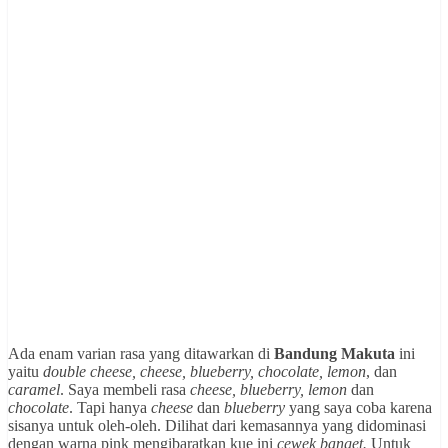
Ada enam varian rasa yang ditawarkan di
Bandung Makuta
ini
yaitu
double cheese, cheese, blueberry, chocolate, lemon
, dan
caramel
. Saya membeli rasa
cheese, blueberry, lemon
dan
chocolate
. Tapi hanya
cheese
dan
blueberry
yang saya coba karena
sisanya untuk oleh-oleh. Dilihat dari kemasannya yang didominasi
dengan warna pink mengibaratkan kue ini
cewek banget.
Untuk