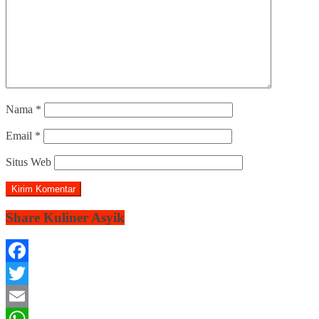
Nama
*
Email
*
Situs Web
Share Kuliner Asyik
Facebook
Twitter
Email