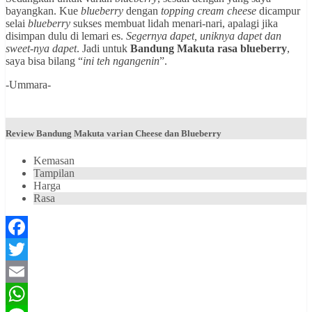
bayangkan. Kue
blueberry
dengan
topping cream cheese
dicampur
selai
blueberry
sukses membuat lidah menari-nari, apalagi jika
disimpan dulu di lemari es.
Segernya dapet, uniknya dapet dan
sweet-nya dapet
. Jadi untuk
Bandung Makuta rasa blueberry
,
saya bisa bilang “
ini teh ngangenin
”.
-Ummara-
Review Bandung Makuta varian Cheese dan Blueberry
Kemasan
Tampilan
Harga
Rasa
Facebook
Twitter
Email