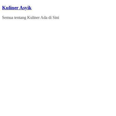
Skip
Kuliner Asyik
to
content
Semua tentang Kuliner Ada di Sini