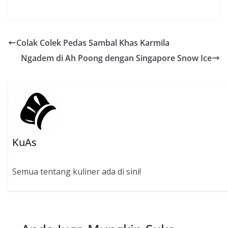
e
itt
ai
at
e
b
er
l
s
o
A
Colak Colek Pedas Sambal Khas Karmila
o
p
Ngadem di Ah Poong dengan Singapore Snow Ice
k
p
KuAs
Semua tentang kuliner ada di sini!