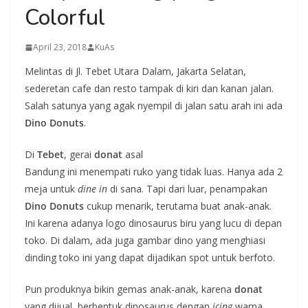
Colorful
April 23, 2018
KuAs
Melintas di Jl. Tebet Utara Dalam, Jakarta Selatan,
sederetan cafe dan resto tampak di kiri dan kanan jalan.
Salah satunya yang agak nyempil di jalan satu arah ini ada
Dino Donuts
.
Di
Tebet
, gerai
donat
asal
Bandung ini menempati ruko yang tidak luas. Hanya ada 2
meja untuk
dine in
di sana. Tapi dari luar, penampakan
Dino Donuts
cukup menarik, terutama buat anak-anak.
Ini karena adanya logo dinosaurus biru yang lucu di depan
toko. Di dalam, ada juga gambar dino yang menghiasi
dinding toko ini yang dapat dijadikan spot untuk berfoto.
Pun produknya bikin gemas anak-anak, karena
donat
yang dijual, berbentuk dinosaurus dengan
icing
warna