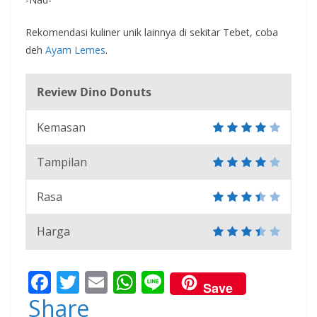
Rekomendasi kuliner unik lainnya di sekitar Tebet, coba
deh
Ayam Lemes
.
Review Dino Donuts
Kemasan
Tampilan
Rasa
Harga
F
T
E
W
Li
Save
ac
w
m
h
n
Share