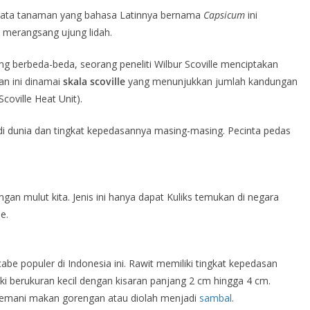
yata tanaman yang bahasa Latinnya bernama
Capsicum
ini
 merangsang ujung lidah.
 berbeda-beda, seorang peneliti Wilbur Scoville menciptakan
n ini dinamai
skala scoville
yang menunjukkan jumlah kandungan
coville Heat Unit).
di dunia dan tingkat kepedasannya masing-masing. Pecinta pedas
gan mulut kita. Jenis ini hanya dapat Kuliks temukan di negara
e.
 populer di Indonesia ini. Rawit memiliki tingkat kepedasan
ki berukuran kecil dengan kisaran panjang 2 cm hingga 4 cm.
nemani makan gorengan atau diolah menjadi
sambal
.