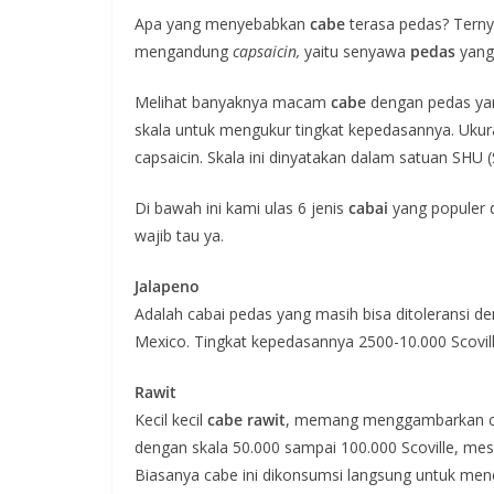
Apa yang menyebabkan
cabe
terasa pedas? Tern
mengandung
capsaicin,
yaitu senyawa
pedas
yang
Melihat banyaknya macam
cabe
dengan pedas yang
skala untuk mengukur tingkat kepedasannya. Ukura
capsaicin. Skala ini dinyatakan dalam satuan SHU (S
Di bawah ini kami ulas 6 jenis
cabai
yang populer 
wajib tau ya.
Jalapeno
Adalah cabai pedas yang masih bisa ditoleransi den
Mexico. Tingkat kepedasannya 2500-10.000 Scovill
Rawit
Kecil kecil
cabe rawit
, memang menggambarkan cabe
dengan skala 50.000 sampai 100.000 Scoville, mes
Biasanya cabe ini dikonsumsi langsung untuk me