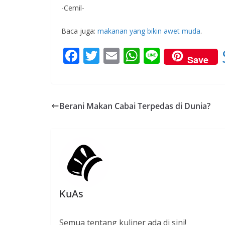
-Cemil-
Baca juga:
makanan yang bikin awet muda
.
F
T
E
W
Li
Save
ac
w
m
h
n
e
itt
ai
at
e
b
er
l
s
Berani Makan Cabai Terpedas di Dunia?
o
A
o
p
k
p
KuAs
Semua tentang kuliner ada di sini!