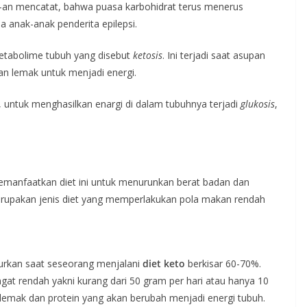
20-an mencatat, bahwa puasa karbohidrat terus menerus
 anak-anak penderita epilepsi.
metabolime tubuh yang disebut
ketosis
. Ini terjadi saat asupan
an lemak untuk menjadi energi.
untuk menghasilkan enargi di dalam tubuhnya terjadi
glukosis
,
.
manfaatkan diet ini untuk menurunkan berat badan dan
 merupakan jenis diet yang memperlakukan pola makan rendah
urkan saat seseorang menjalani
diet keto
berkisar 60-70%.
at rendah yakni kurang dari 50 gram per hari atau hanya 10
n lemak dan protein yang akan berubah menjadi energi tubuh.