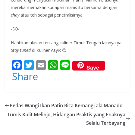
mereka memakan kudapan manis itu bersama dengan
chay
atau teh sebagai penetralisirnya.
-SQ-
Nantikan ulasan tentang kuliner Timur Tengah lainnya ya..
Stay tuned
di Kuliner Asyik 😉
F
T
E
W
Li
Save
ac
w
m
h
n
Share
e
itt
ai
at
e
b
er
l
s
o
A
Pedas Wangi Ikan Patin Rica Kemangi ala Manado
o
p
Tumis Kulit Melinjo, Hidangan Praktis yang Enaknya
k
p
Selalu Terbayang