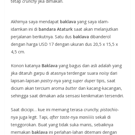
tetap
crunchy
jika dimakan.
Akhirnya saya mendapat
baklava
yang saya idam-
idamkan ini di
bandara Ataturk
saat akan melanjutkan
perjalanan berikutnya. Satu dus
baklava
dibanderol
dengan harga USD 17 dengan ukuran dus 20,5 x 15,5 x
4,5 cm.
Konon katanya
Baklava
yang bagus dan asli adalah yang
jika ditaruh garpu di atasnya terdengar suara
noisy
dari
lapisan-lapisan
pastry
-nya yang
super duper
tipis, saat
dicium akan tercium aroma
butter
dan kacang-kacangan,
sehingga saat dimakan ada sensasi kenikmatan tersendiri.
Saat dicicipi… kue ini memang terasa
crunchy,
pistachio
-
nya juga legit. Tapi,
after taste
-nya
maniiiis
sekali di
tenggorokan. Buat yang tidak suka manis, sebaiknya
memakan
baklava
ini perlahan-lahan ditemani dengan