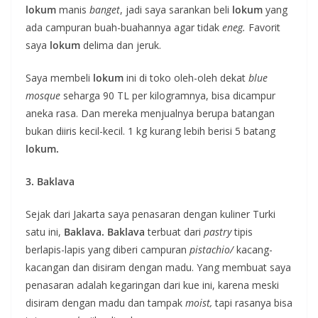
lokum
manis
banget
, jadi saya sarankan beli
lokum
yang
ada campuran buah-buahannya agar tidak
eneg.
Favorit
saya
lokum
delima dan jeruk.
Saya membeli
lokum
ini di toko oleh-oleh dekat
blue
mosque
seharga 90 TL per kilogramnya, bisa dicampur
aneka rasa. Dan mereka menjualnya berupa batangan
bukan diiris kecil-kecil. 1 kg kurang lebih berisi 5 batang
lokum.
3. Baklava
Sejak dari Jakarta saya penasaran dengan kuliner Turki
satu ini,
Baklava. Baklava
terbuat dari
pastry
tipis
berlapis-lapis yang diberi campuran
pistachio/
kacang-
kacangan dan disiram dengan madu. Yang membuat saya
penasaran adalah kegaringan dari kue ini, karena meski
disiram dengan madu dan tampak
moist,
tapi rasanya bisa