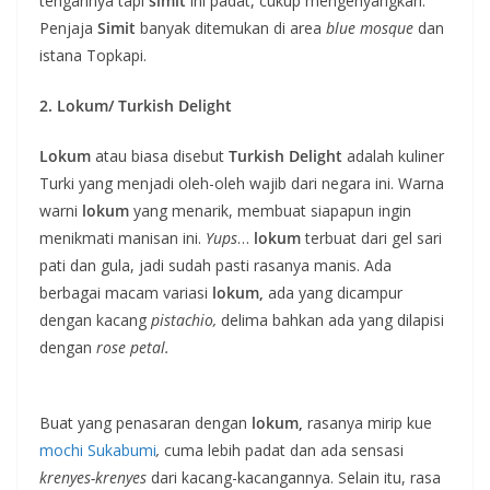
tengahnya tapi
simit
ini padat, cukup mengenyangkan.
Penjaja
Simit
banyak ditemukan di area
blue mosque
dan
istana Topkapi.
2. Lokum/ Turkish Delight
Lokum
atau biasa disebut
Turkish Delight
adalah kuliner
Turki yang menjadi oleh-oleh wajib dari negara ini. Warna
warni
lokum
yang menarik, membuat siapapun ingin
menikmati manisan ini.
Yups
…
lokum
terbuat dari gel sari
pati dan gula, jadi sudah pasti rasanya manis. Ada
berbagai macam variasi
lokum,
ada yang dicampur
dengan kacang
pistachio,
delima bahkan ada yang dilapisi
dengan
rose petal.
Buat yang penasaran dengan
lokum,
rasanya mirip kue
mochi Sukabumi
,
cuma lebih padat dan ada sensasi
krenyes-krenyes
dari kacang-kacangannya. Selain itu, rasa