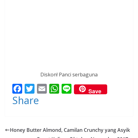
Diskon! Panci serbaguna
F
T
E
W
Li
Save
ac
w
m
h
n
Share
e
itt
ai
at
e
b
er
l
s
o
A
Honey Butter Almond, Camilan Crunchy yang Asyik
o
p