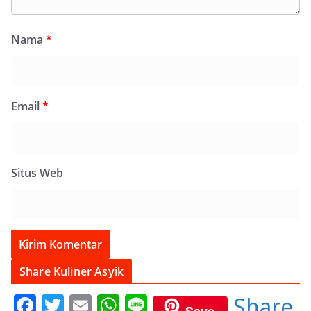
Nama
*
Email
*
Situs Web
Share Kuliner Asyik
F
T
E
W
Li
Share
Save