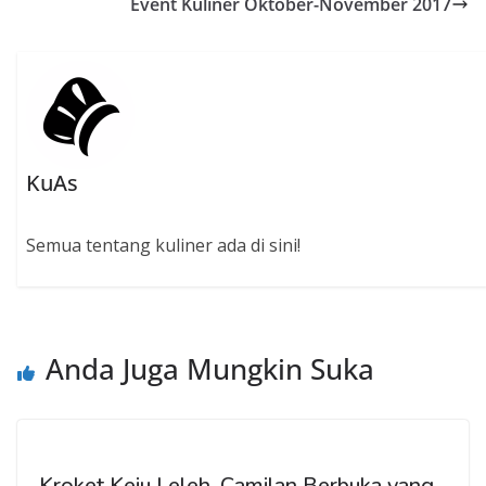
Event Kuliner Oktober-November 2017
k
p
KuAs
Semua tentang kuliner ada di sini!
Anda Juga Mungkin Suka
Kroket Keju Leleh, Camilan Berbuka yang