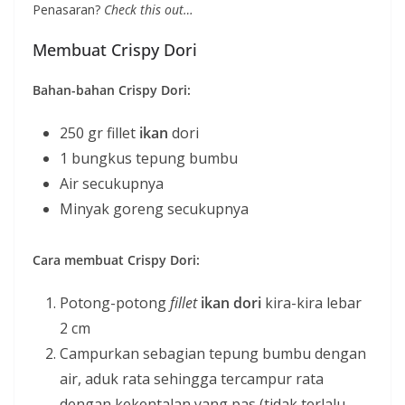
Penasaran?
Check this out…
Membuat Crispy Dori
Bahan-bahan Crispy Dori:
250 gr fillet
ikan
dori
1 bungkus tepung bumbu
Air secukupnya
Minyak goreng secukupnya
Cara membuat Crispy Dori:
Potong-potong
fillet
ikan dori
kira-kira lebar
2 cm
Campurkan sebagian tepung bumbu dengan
air, aduk rata sehingga tercampur rata
dengan kekentalan yang pas (tidak terlalu