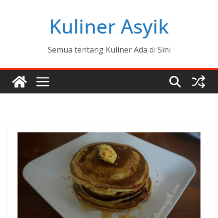
Skip
Kuliner Asyik
to
content
Semua tentang Kuliner Ada di Sini