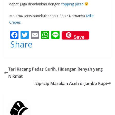
dapat juga dipadankan dengan
topping pizza
Mau
tau
jenis panekuk seribu lapis? Namanya
Mille
Crepes
.
F
T
E
W
Li
Save
ac
w
m
h
n
Share
e
itt
ai
at
e
b
er
l
s
o
A
Teri Kacang Pedas Gurih, Hidangan Renyah yang
o
p
Nikmat
k
p
Icip-icip Masakan Aceh di Jambo Kupi