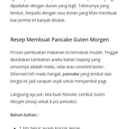
dipadukan dengan durian yang legit. Teksturnya yang
lembut, berpadu dengan rasa durian yang khas membuat
kue
yummy
ini banyak disukai.
Resep Membuat Pancake Guten Morgen
Proses pembuatan makanan ini termasuk mudah. Tinggal
disediakan tambahan aneka bahan
topping
yang
umumnya adalah madu, selai atau
unsalted butter
.
Ditemani teh madu hangat,
pancake
yang lembut dan
bergizi ini jadi sarapan asyik untuk menyambut pagi.
Langsung aja
yuk
, kita buat
Pancake
Lembut
Guten
Morgen
(resep untuk 8
pcs
pancake
).
Bahan-bahan :
1 btr telur ayam kocok lepas