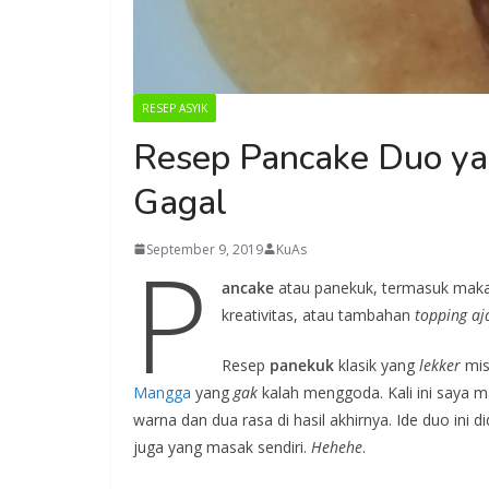
RESEP ASYIK
Resep Pancake Duo yan
Gagal
P
September 9, 2019
KuAs
ancake
atau panekuk, termasuk maka
kreativitas, atau tambahan
topping
aj
Resep
panekuk
klasik yang
lekker
mis
Mangga
yang
gak
kalah menggoda. Kali ini saya 
warna dan dua rasa di hasil akhirnya. Ide duo ini 
juga yang masak sendiri.
Hehehe
.