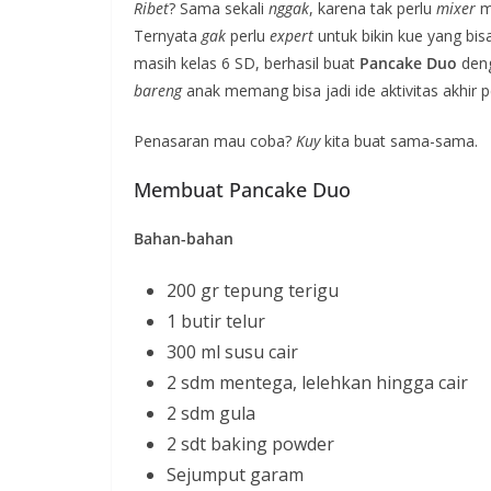
Ribet
? Sama sekali
nggak
, karena tak perlu
mixer
m
Ternyata
gak
perlu
expert
untuk bikin kue yang bis
masih kelas 6 SD, berhasil buat
Pancake Duo
deng
bareng
anak memang bisa jadi ide aktivitas akhir p
Penasaran mau coba?
Kuy
kita buat sama-sama.
Membuat Pancake Duo
Bahan-bahan
200 gr tepung terigu
1 butir telur
300 ml susu cair
2 sdm mentega, lelehkan hingga cair
2 sdm gula
2 sdt baking powder
Sejumput garam