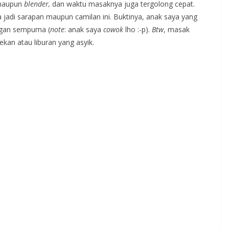
aupun
blender,
dan waktu masaknya juga tergolong cepat.
a jadi sarapan maupun camilan ini. Buktinya, anak saya yang
an sempurna (
note
: anak saya
cowok
lho :-p).
Btw
, masak
ekan atau liburan yang asyik.