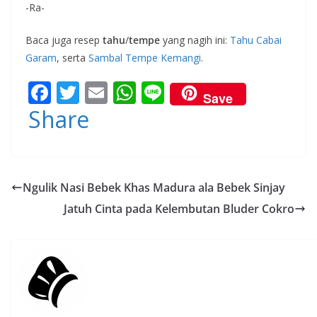
-Ra-
Baca juga resep
tahu
/
tempe
yang nagih ini:
Tahu Cabai
Garam
, serta
Sambal Tempe Kemangi
.
F
T
E
W
Li
Save
ac
w
m
h
n
Share
e
itt
ai
at
e
b
er
l
s
o
A
Ngulik Nasi Bebek Khas Madura ala Bebek Sinjay
o
p
Jatuh Cinta pada Kelembutan Bluder Cokro
k
p