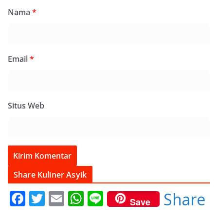
Nama
*
Email
*
Situs Web
Share Kuliner Asyik
F
T
E
W
Li
Share
Save
ac
w
m
h
n