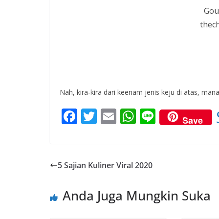
Goud
thec
Nah, kira-kira dari keenam jenis keju di atas, man
F
T
E
W
Li
Save
ac
w
m
h
n
e
itt
ai
at
e
b
er
l
s
5 Sajian Kuliner Viral 2020
o
A
o
p
Anda Juga Mungkin Suka
k
p