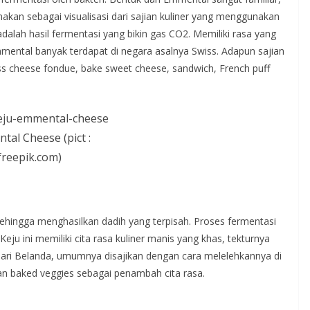
akan sebagai visualisasi dari sajian kuliner yang menggunakan
adalah hasil fermentasi yang bikin gas CO2. Memiliki rasa yang
 Emmental banyak terdapat di negara asalnya Swiss. Adapun sajian
iss cheese fondue, bake sweet cheese, sandwich, French puff
tal Cheese (pict :
freepik.com)
ehingga menghasilkan dadih yang terpisah. Proses fermentasi
eju ini memiliki cita rasa kuliner manis yang khas, tekturnya
 dari Belanda, umumnya disajikan dengan cara melelehkannya di
ta dan baked veggies sebagai penambah cita rasa.