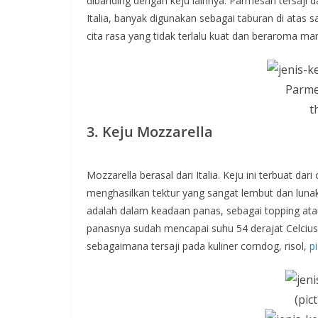
dibanding dengan keju lainnya. Parmesan tersaji d
Italia, banyak digunakan sebagai taburan di atas saj
cita rasa yang tidak terlalu kuat dan beraroma man
Parmes
t
3. Keju Mozzarella
Mozzarella berasal dari Italia. Keju ini terbuat d
menghasilkan tektur yang sangat lembut dan lunak.
adalah dalam keadaan panas, sebagai topping atau
panasnya sudah mencapai suhu 54 derajat Celcius
sebagaimana tersaji pada kuliner corndog, risol,
p
(pic