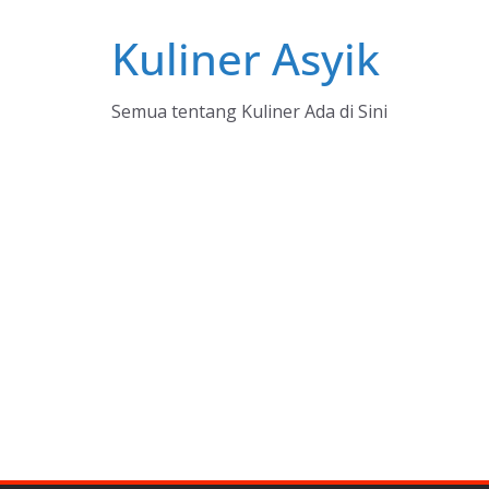
Skip
Kuliner Asyik
to
content
Semua tentang Kuliner Ada di Sini