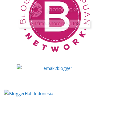
o
a
o
m
k