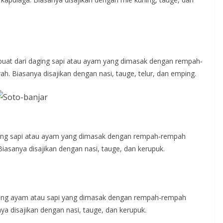
rbuat dari daging sapi atau ayam yang dimasak dengan rempah-
h. Biasanya disajikan dengan nasi, tauge, telur, dan emping.
aging sapi atau ayam yang dimasak dengan rempah-rempah
iasanya disajikan dengan nasi, tauge, dan kerupuk.
aging ayam atau sapi yang dimasak dengan rempah-rempah
ya disajikan dengan nasi, tauge, dan kerupuk.