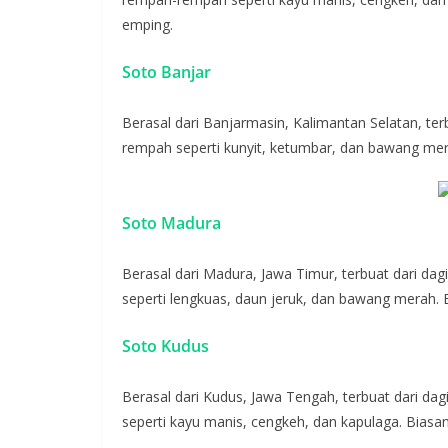
emping.
Soto Banjar
Berasal dari Banjarmasin, Kalimantan Selatan, te
rempah seperti kunyit, ketumbar, dan bawang mera
Soto Madura
Berasal dari Madura, Jawa Timur, terbuat dari d
seperti lengkuas, daun jeruk, dan bawang merah. B
Soto Kudus
Berasal dari Kudus, Jawa Tengah, terbuat dari d
seperti kayu manis, cengkeh, dan kapulaga. Biasan